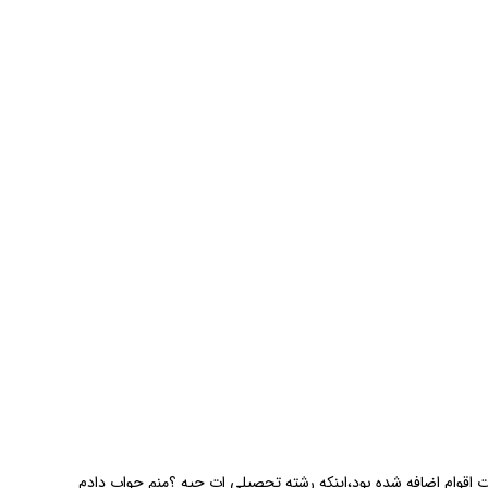
ات اقوام اضافه شده بود،اینکه رشته تحصیلی ات چیه ؟منم جواب دادم