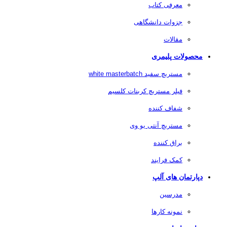
معرفی کتاب
جزوات دانشگاهی
مقالات
محصولات پلیمری
مستربچ سفید white masterbatch
فیلر مستربچ کربنات کلسیم
شفاف کننده
مستربچ آنتی یو وی
براق کننده
کمک فرایند
دپارتمان های آلپ
مدرسین
نمونه کارها