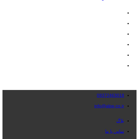
09372463018
info@alpe-co.ir
بلاگ
تماس با ما