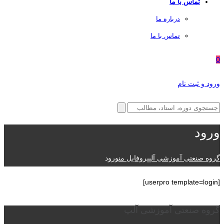
تماس با ما
درباره ما
تماس با ما
0
ورود و ثبت نام
ورود
گروه صنعتی آموزشی آلپ
پروفایل من
ورود
[userpro template=login]
گروه صنعتی آموزشی آلپ