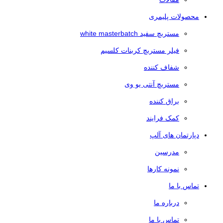
محصولات پلیمری
مستربچ سفید white masterbatch
فیلر مستربچ کربنات کلسیم
شفاف کننده
مستربچ آنتی یو وی
براق کننده
کمک فرایند
دپارتمان های آلپ
مدرسین
نمونه کارها
تماس با ما
درباره ما
تماس با ما