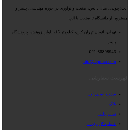
آلپ؛ پیوندی میان دانش، صنعت و نوآوری در حوزه مهندسی، پلیمر و
مستربچ. از دانشگاه تا صنعت با آلپ
تهران، اتوبان تهران کرج- کیلومتر 15، بلوار پژوهش، پژوهشگاه
پلیمر
021-66898943
info@alpe-co.com
فهرست سفارشی
صفحه اصلی اول
بلاگ
تماس با ما
حساب کاربری من